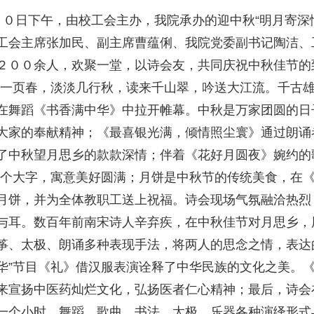
２０日下午，由校工会主办，我院承办的迎中秋“明月寄深
工会主席张加民、副主席曹蕴俐、我院党委副书记陶洁、
２００余人，欢聚一堂，以诗会友，共同庆祝中秋佳节的
浓一页春，淡淡几行秋，读来千山翠，吟送大江流。千古雄文万
在舞蹈《书香满中华》中拉开帷幕。中秋是万家团圆的日
大家的奉献精神；《最喜银光满，倾情照尘寰》通过朗诵
了中秋望月思乡的款款深情；伴着《花好月圆夜》婉约的
四个大字，寓意美好圆满；月饼是中秋节的传统美食，在
月饼，并为全体教职工送上祝福。诗会现场气氛融洽热烈
与耳。数百年前南宋诗人辛弃疾，在中秋佳节对月思乡，
筝、太极、朗诵多种表现手法，将两人的思念之情，表达
华”节目《礼》借汉服表演诠释了中华民族的文化之美。
来宣扬中医药灿烂文化，弘扬医者仁心精神；最后，诗会
一个小时，舞蹈、歌曲、书法、太极、乐器各种演绎形式