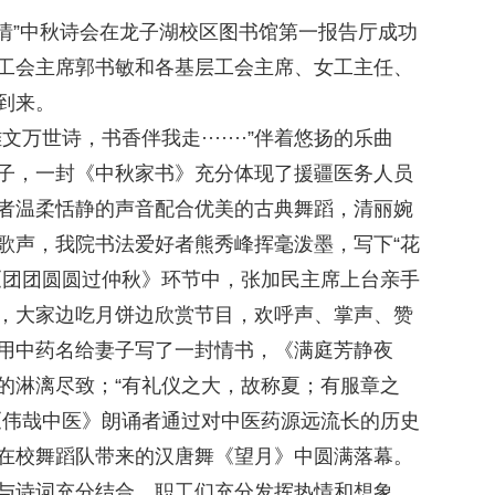
情”中秋诗会在龙子湖校区图书馆第一报告厅成功
工会主席郭书敏和各基层工会主席、女工主任、
到来。
世诗，书香伴我走·······”伴着悠扬的乐曲
子，一封《中秋家书》充分体现了援疆医务人员
者温柔恬静的声音配合优美的古典舞蹈，清丽婉
歌声，我院书法爱好者熊秀峰挥毫泼墨，写下“花
《团团圆圆过仲秋》环节中，张加民主席上台亲手
，大家边吃月饼边欣赏节目，欢呼声、掌声、赞
用中药名给妻子写了一封情书，《满庭芳静夜
的淋漓尽致；“有礼仪之大，故称夏；有服章之
《伟哉中医》朗诵者通过对中医药源远流长的历史
在校舞蹈队带来的汉唐舞《望月》中圆满落幕。
与诗词充分结合，职工们充分发挥热情和想象