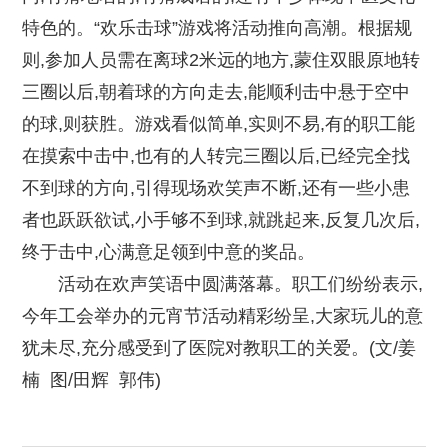
特色的。“欢乐击球”游戏将活动推向高潮。根据规
则,参加人员需在离球2米远的地方,蒙住双眼原地转
三圈以后,朝着球的方向走去,能顺利击中悬于空中
的球,则获胜。游戏看似简单,实则不易,有的职工能
在摸索中击中,也有的人转完三圈以后,已经完全找
不到球的方向,引得现场欢笑声不断,还有一些小患
者也跃跃欲试,小手够不到球,就跳起来,反复几次后,
终于击中,心满意足领到中意的奖品。
活动在欢声笑语中圆满落幕。职工们纷纷表示,
今年工会举办的元宵节活动精彩纷呈,大家玩儿的意
犹未尽,充分感受到了医院对教职工的关爱。(文/姜
楠 图/田辉 郭伟)