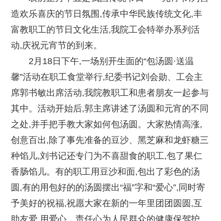
造欢乐喜庆的节日氛围,传承中华民族传统文化,丰
富教职工的节日文化生活,我院工会特举办系列活
动,庆祝元宵节的到来。
2月18日下午,一场别开生面的“包汤圆·送温
馨”活动在职工食堂举行,纪委书记刘会勋、工会主
席郭书敏出席活动,我院教职工和患者朋友一起参与
其中。活动开始后,郭主席讲述了汤圆和元宵的不同
之处,并手把手教大家如何包汤圆。大家热情高涨,
创意百出,除了事先准备的豆沙、黑芝麻和龙虾糖三
种馅儿,刘书记还专门为不喜甜食的职工,包了果仁
香肠馅儿。有的职工用豆沙和面,包出了彩色的汤
圆,有的用包好的的汤圆摆出“福”字和“爱心”,同时寄
予美好的祝福,祝愿大家在新的一年里团团圆圆,互
助友爱,用爱心、责任心为人民群众的健康保驾护