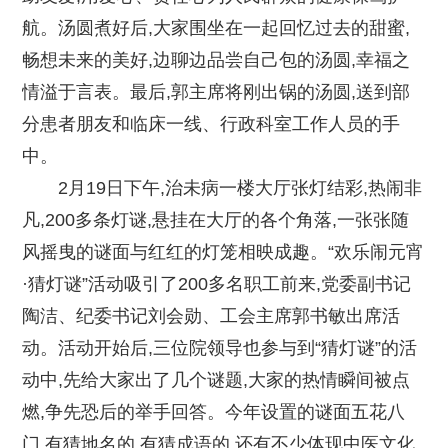
航。汤圆煮好后,大家围坐在一起回忆过去的甜蜜,
畅想未来的美好,边聊边品尝自己包的汤圆,幸福之
情溢于言表。最后,郭主席将刚出锅的汤圆,送到部
分患者朋友和临床一线、行政科室工作人员的手
中。
2月19日下午,治未病一楼大厅张灯结彩,热闹非
凡,200多条灯谜,悬挂在大厅的各个角落,一张张随
风摇曳的谜面与红红的灯笼相映成趣。“欢乐闹元宵
·猜灯谜”活动吸引了200多名职工前来,党委副书记
陶洁、纪委书记刘会勋、工会主席郭书敏出席活
动。活动开始后,三位院领导也参与到“猜灯谜”的活
动中,先给大家出了几个谜题,大家的热情瞬间被点
燃,争先恐后的举手回答。今年设置的谜面五花八
门,有猜地名的,有猜成语的,还有不少体现中医文化