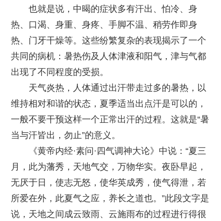
也就是说，中暍的症状多有汗出、怕冷、身
热、口渴、身重、身疼、手脚不温、稍劳作即身
热、门牙干燥等。这些纷繁复杂的表现揭示了一个
共同的病机：暑热伤及人体津液和阳气，津与气都
出现了不同程度的受损。
天气炎热，人体通过出汗带走过多的暑热，以
维持相对和谐的状态，夏季适当出点汗是可以的，
一般不要干预这样一个正常出汗的过程。这就是“暑
当与汗皆出，勿止”的意义。
《黄帝内经·素问·四气调神大论》中说：“夏三
月，此为藩秀，天地气交，万物华实。夜卧早起，
无厌于日，使志无怒，使华英成秀，使气得泄，若
所爱在外，此夏气之应，养长之道也。”此段文字是
说，天地之间成云致雨、云施雨布的过程进行得很