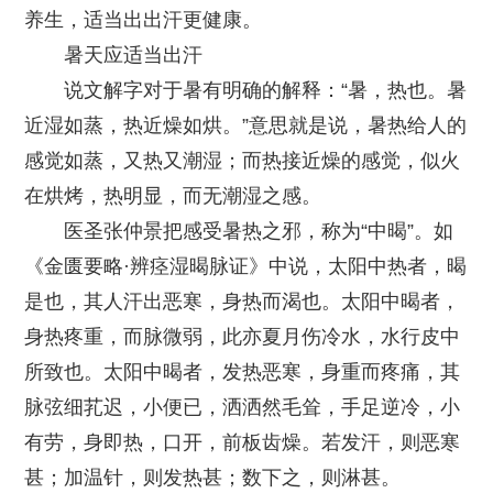
养生，适当出出汗更健康。
暑天应适当出汗
说文解字对于暑有明确的解释：“暑，热也。暑
近湿如蒸，热近燥如烘。”意思就是说，暑热给人的
感觉如蒸，又热又潮湿；而热接近燥的感觉，似火
在烘烤，热明显，而无潮湿之感。
医圣张仲景把感受暑热之邪，称为“中暍”。如
《金匮要略·辨痉湿暍脉证》中说，太阳中热者，暍
是也，其人汗出恶寒，身热而渴也。太阳中暍者，
身热疼重，而脉微弱，此亦夏月伤冷水，水行皮中
所致也。太阳中暍者，发热恶寒，身重而疼痛，其
脉弦细芤迟，小便已，洒洒然毛耸，手足逆冷，小
有劳，身即热，口开，前板齿燥。若发汗，则恶寒
甚；加温针，则发热甚；数下之，则淋甚。